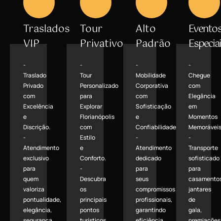
Traslados
Tour
Alto
Evento
VIP
Privativo
Padrão
Especiai
-
-
-
-
Traslado
Tour
Mobilidade
Chegue
Privado
Personalizado
Corporativa
com
com
para
com
Elegância
Excelência
Explorar
Sofisticação
em
e
Florianópolis
e
Momentos
Discrição.
com
Confiabilidade.
Memoráveis
-
Estilo
-
-
Atendimento
e
Atendimento
Transporte
exclusivo
Conforto.
dedicado
sofisticado
para
-
para
para
quem
Descubra
seus
casamentos
valoriza
os
compromissos
jantares
pontualidade,
principais
profissionais,
de
elegância,
pontos
garantindo
gala,
segurança
turísticos
eficiência
premiações