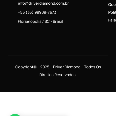
info@driverdiamond.com.br
Que
Polí
+55 (35) 99909-7673
Fal
Florianopolis / SC - Brasil
Copyright© – 2025 – Driver Diamond – Todos Os
Direitos Reservados.